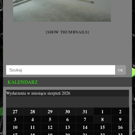
[SHOW THUMBNAILS]
KALENDARZ
Wydarzenia w miesiącu sierpień 2026
P
W
Ś
C
P
S
N
27
28
29
30
31
1
2
3
4
5
6
7
8
9
10
11
12
13
14
15
16
17
18
19
20
21
22
23