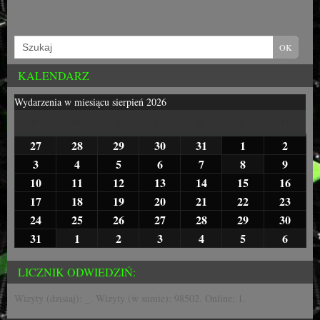
KALENDARZ
Wydarzenia w miesiącu sierpień 2026
P
W
Ś
C
P
S
N
27
28
29
30
31
1
2
3
4
5
6
7
8
9
10
11
12
13
14
15
16
17
18
19
20
21
22
23
24
25
26
27
28
29
30
31
1
2
3
4
5
6
LICZNIK ODWIEDZIŃ:
Wizyty (dzisiaj):
_
. Wizyty (w sumie):
98502
. Online: 1.