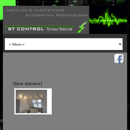
[Show slideshow]