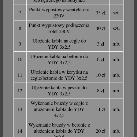
Punkt wypustowy wentylatora
7
35 zł
szt.
230V
Punkt wypustowy podłączenia
8
40 zł
szt.
rolet 230V
Ułożenie kabla na cegle do
9
3 zł
mb.
YDY 3x2,5
Ułożenie kabla na betonie do
10
6 zł
mb.
YDY 3x2,5
Ułożenie kabla w korytku na
11
10 zł
mb.
cegle/betonie do YDY 3x2,5
Ułożenie kabla w peszlu do
12
8 zł
mb.
YDY 3x2,5
Wykonanie bruzdy w cegle z
13
ułożeniem kabla do YDY
11 zł
mb.
3x2,5
Wykonanie bruzdy w betonie z
14
ułożeniem kabla do YDY
20 zł
mb.
3x2,5