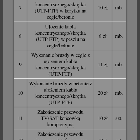
koncentrycznego/skrętka
7
10 zł
mb.
(UTP-FTP) w korytku na
cegle/betonie
Ułożenie kabla
koncentrycznego/skrętka
8
8 zł
mb.
(UTP-FTP) w peszlu na
cegle/betonie
Wykonanie bruzdy w cegle z
ułożeniem kabla
9
11 zł
mb.
koncentrycznego/skrętka
(UTP-FTP)
Wykonanie bruzdy w betonie z
ułożeniem kabla
10
20 zł
mb.
koncentrycznego/skrętka
(UTP-FTP)
Zakończenie przewodu
11
TV/SAT końcówką
10 zł
szt.
kompresyjną
Zakończenie przewodu