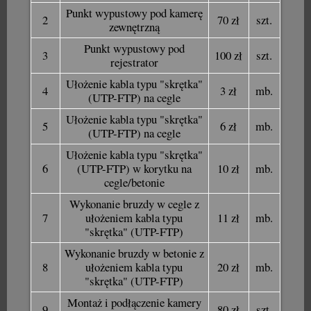
Punkt wypustowy pod kamerę
2
70 zł
szt.
zewnętrzną
Punkt wypustowy pod
3
100 zł
szt.
rejestrator
Ułożenie kabla typu "skrętka"
4
3 zł
mb.
(UTP-FTP) na cegle
Ułożenie kabla typu "skrętka"
5
6 zł
mb.
(UTP-FTP) na cegle
Ułożenie kabla typu "skrętka"
6
(UTP-FTP) w korytku na
10 zł
mb.
cegle/betonie
Wykonanie bruzdy w cegle z
7
ułożeniem kabla typu
11 zł
mb.
"skrętka" (UTP-FTP)
Wykonanie bruzdy w betonie z
8
ułożeniem kabla typu
20 zł
mb.
"skrętka" (UTP-FTP)
Montaż i podłączenie kamery
9
80 zł
szt.