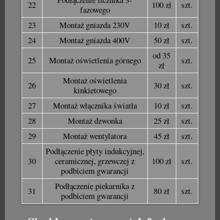
22
100 zł
szt.
fazowego
23
Montaż gniazda 230V
10 zł
szt.
24
Montaż gniazda 400V
50 zł
szt.
od 35
25
Montaż oświetlenia górnego
szt.
zł
Montaż oświetlenia
26
30 zł
szt.
kinkietowego
27
Montaż włącznika światła
10 zł
szt.
28
Montaż dzwonka
25 zł
szt.
29
Montaż wentylatora
45 zł
szt.
Podłączenie płyty indukcyjnej,
30
ceramicznej, grzewczej z
100 zł
szt.
podbiciem gwarancji
Podłączenie piekarnika z
31
80 zł
szt.
podbiciem gwarancji