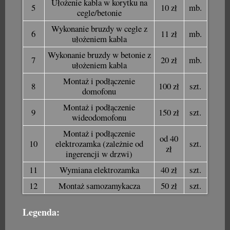
Ułożenie kabla w korytku na
5
10 zł
mb.
cegle/betonie
Wykonanie bruzdy w cegle z
6
11 zł
mb.
ułożeniem kabla
Wykonanie bruzdy w betonie z
7
20 zł
mb.
ułożeniem kabla
Montaż i podłączenie
8
100 zł
szt.
domofonu
Montaż i podłączenie
9
150 zł
szt.
wideodomofonu
Montaż i podłączenie
od 40
10
elektrozamka (zależnie od
szt.
zł
ingerencji w drzwi)
11
Wymiana elektrozamka
40 zł
szt.
12
Montaż samozamykacza
50 zł
szt.
Legenda: