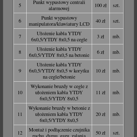
Punkt wypustowy centrali
5
100 zł
szt.
alarmowej
Punkt wypustowy
6
40 zł
szt.
manipulatora/klawiatury LCD
Ułożenie kabla YTDY
7
3 zł
mb.
6x0,5/YTDY 8x0,5 na cegle
Ułożenie kabla YTDY
8
6 zł
mb.
6x0,5/YTDY 8x0,5 na betonie
Ułożenie kabla YTDY
9
6x0,5/YTDY 8x0,5 w korytku
10 zł
mb.
na cegle/betonie
Wykonanie bruzdy w cegle z
10
ułożeniem kabla YTDY
11 zł
mb.
6x0,5/YTDY 8x0,5
Wykonanie bruzdy w betonie z
11
ułożeniem kabla YTDY
20 zł
mb.
6x0,5/YTDY 8x0,5
Montaż i podłączenie czujnika
12
50 zł
szt.
ruchu, dymu, gazu, zalania