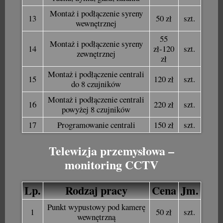
Montaż i podłączenie syreny
13
50 zł
szt.
wewnętrznej
55
Montaż i podłączenie syreny
14
zł-120
szt.
zewnętrznej
zł
Montaż i podłączenie centrali
15
120 zł
szt.
do 8 czujników
Montaż i podłączenie centrali
16
220 zł
szt.
powyżej 8 czujników
17
Programowanie centrali
150 zł
szt.
Telewizja przemysłowa –
monitoring CCTV
Lp.
Rodzaj pracy
Cena
Jm.
Punkt wypustowy pod kamerę
1
50 zł
szt.
wewnętrzną