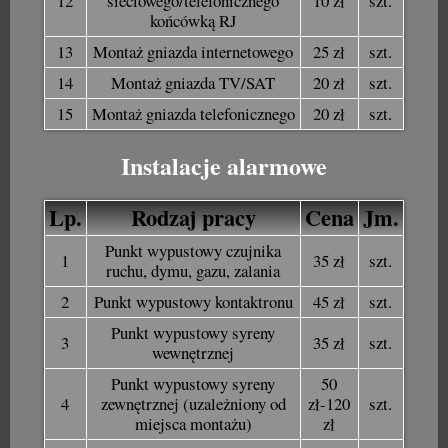
12
sieciowego/telefonicznego
10 zł
szt.
końcówką RJ
13
Montaż gniazda internetowego
25 zł
szt.
14
Montaż gniazda TV/SAT
20 zł
szt.
15
Montaż gniazda telefonicznego
20 zł
szt.
Instalacje alarmowe
Lp.
Rodzaj pracy
Cena
Jm.
Punkt wypustowy czujnika
1
35 zł
szt.
ruchu, dymu, gazu, zalania
2
Punkt wypustowy kontaktronu
45 zł
szt.
Punkt wypustowy syreny
3
35 zł
szt.
wewnętrznej
Punkt wypustowy syreny
50
4
zewnętrznej (uzależniony od
zł-120
szt.
miejsca montażu)
zł