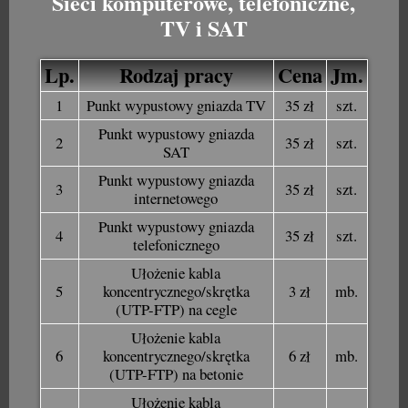
Sieci komputerowe, telefoniczne,
TV i SAT
Lp.
Rodzaj pracy
Cena
Jm.
1
Punkt wypustowy gniazda TV
35 zł
szt.
Punkt wypustowy gniazda
2
35 zł
szt.
SAT
Punkt wypustowy gniazda
3
35 zł
szt.
internetowego
Punkt wypustowy gniazda
4
35 zł
szt.
telefonicznego
Ułożenie kabla
5
koncentrycznego/skrętka
3 zł
mb.
(UTP-FTP) na cegle
Ułożenie kabla
6
koncentrycznego/skrętka
6 zł
mb.
(UTP-FTP) na betonie
Ułożenie kabla