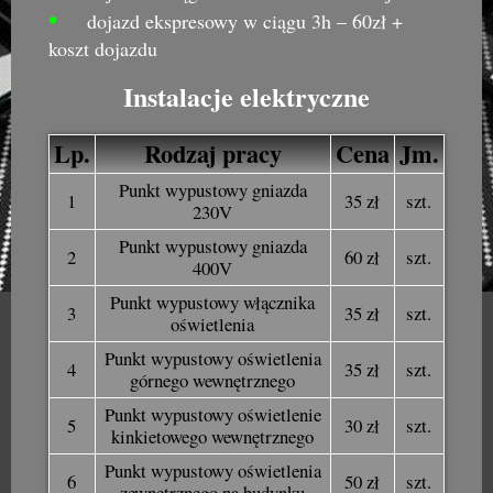
•
dojazd ekspresowy w ciągu 3h – 60zł +
koszt dojazdu
Instalacje elektryczne
Lp.
Rodzaj pracy
Cena
Jm.
Punkt wypustowy gniazda
1
35 zł
szt.
230V
Punkt wypustowy gniazda
2
60 zł
szt.
400V
Punkt wypustowy włącznika
3
35 zł
szt.
oświetlenia
Punkt wypustowy oświetlenia
4
35 zł
szt.
górnego wewnętrznego
Punkt wypustowy oświetlenie
5
30 zł
szt.
kinkietowego wewnętrznego
Punkt wypustowy oświetlenia
6
50 zł
szt.
zewnętrznego na budynku