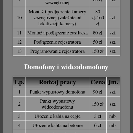
wewnętrznej
Montaż i podłączenie kamery
80
10
zewnętrznej (zależnie od
zł-160
szt.
lokalizacji kamery)
zł
11
Montaż i podłączenie zasilacza
80 zł
szt.
12
Podłączenie rejestratora
50 zł
szt.
13
Programowanie rejestratora
150 zł
szt.
Domofony i wideodomofony
Lp.
Rodzaj pracy
Cena
Jm.
1
Punkt wypustowy domofonu
90 zł
szt.
Punkt wypustowy
2
150 zł
szt.
wideodomofonu
3
Ułożenie kabla na cegle
3 zł
mb.
4
Ułożenie kabla na betonie
6 zł
mb.