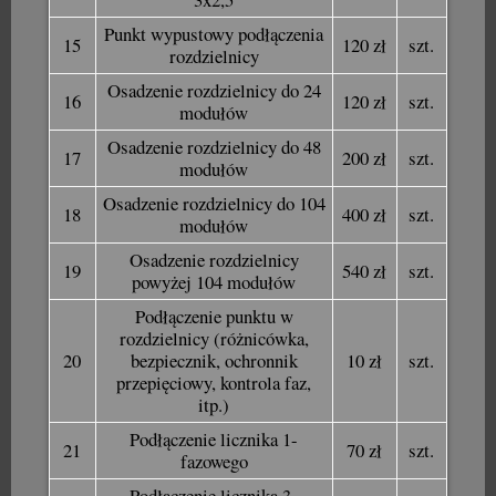
Punkt wypustowy podłączenia
15
120 zł
szt.
rozdzielnicy
Osadzenie rozdzielnicy do 24
16
120 zł
szt.
modułów
Osadzenie rozdzielnicy do 48
17
200 zł
szt.
modułów
Osadzenie rozdzielnicy do 104
18
400 zł
szt.
modułów
Osadzenie rozdzielnicy
19
540 zł
szt.
powyżej 104 modułów
Podłączenie punktu w
rozdzielnicy (różnicówka,
20
bezpiecznik, ochronnik
10 zł
szt.
przepięciowy, kontrola faz,
itp.)
Podłączenie licznika 1-
21
70 zł
szt.
fazowego
Podłączenie licznika 3-