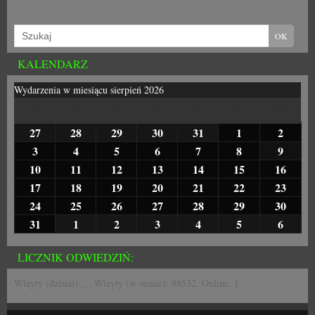
KALENDARZ
Wydarzenia w miesiącu sierpień 2026
P
W
Ś
C
P
S
N
27
28
29
30
31
1
2
3
4
5
6
7
8
9
10
11
12
13
14
15
16
17
18
19
20
21
22
23
24
25
26
27
28
29
30
31
1
2
3
4
5
6
LICZNIK ODWIEDZIŃ:
Wizyty (dzisiaj):
_
. Wizyty (w sumie):
98532
. Online: 1.