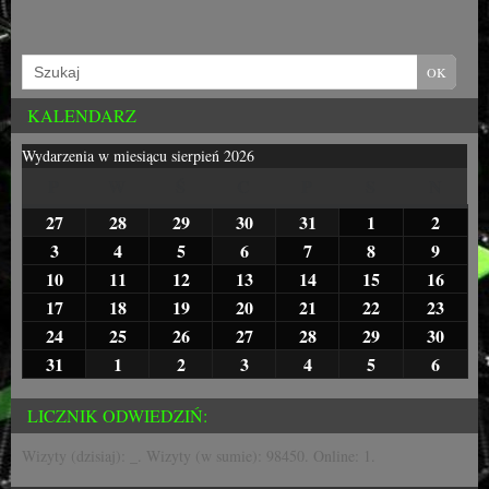
KALENDARZ
Wydarzenia w miesiącu sierpień 2026
P
W
Ś
C
P
S
N
27
28
29
30
31
1
2
3
4
5
6
7
8
9
10
11
12
13
14
15
16
17
18
19
20
21
22
23
24
25
26
27
28
29
30
31
1
2
3
4
5
6
LICZNIK ODWIEDZIŃ:
Wizyty (dzisiaj):
_
. Wizyty (w sumie):
98450
. Online: 1.