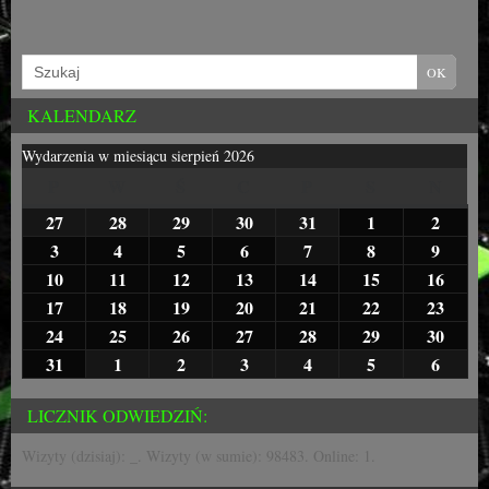
KALENDARZ
Wydarzenia w miesiącu sierpień 2026
P
W
Ś
C
P
S
N
27
28
29
30
31
1
2
3
4
5
6
7
8
9
10
11
12
13
14
15
16
17
18
19
20
21
22
23
24
25
26
27
28
29
30
31
1
2
3
4
5
6
LICZNIK ODWIEDZIŃ:
Wizyty (dzisiaj):
_
. Wizyty (w sumie):
98483
. Online: 1.