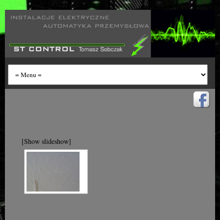
[Show slideshow]